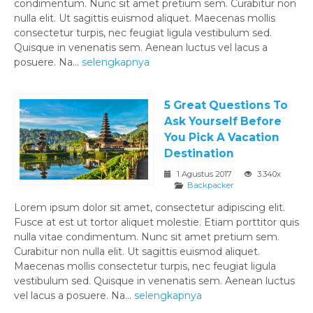
condimentum. Nunc sit amet pretium sem. Curabitur non
nulla elit. Ut sagittis euismod aliquet. Maecenas mollis
consectetur turpis, nec feugiat ligula vestibulum sed.
Quisque in venenatis sem. Aenean luctus vel lacus a
posuere. Na...
selengkapnya
5 Great Questions To
Ask Yourself Before
You Pick A Vacation
Destination
1 Agustus 2017
3.340x
Backpacker
Lorem ipsum dolor sit amet, consectetur adipiscing elit.
Fusce at est ut tortor aliquet molestie. Etiam porttitor quis
nulla vitae condimentum. Nunc sit amet pretium sem.
Curabitur non nulla elit. Ut sagittis euismod aliquet.
Maecenas mollis consectetur turpis, nec feugiat ligula
vestibulum sed. Quisque in venenatis sem. Aenean luctus
vel lacus a posuere. Na...
selengkapnya