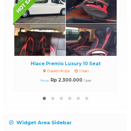
eat
Bus Pariwisata 33/35 Seat
Dalam Kota
1 Hari
Rp 2.400.000
/ pax
*Mulai
Widget Area Sidebar