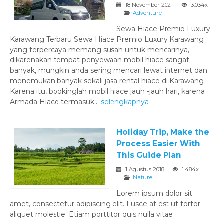
18 November 2021
3.034x
Adventure
Sewa Hiace Premio Luxury
Karawang Terbaru Sewa Hiace Premio Luxury Karawang
yang terpercaya memang susah untuk mencarinya,
dikarenakan tempat penyewaan mobil hiace sangat
banyak, mungkin anda sering mencari lewat internet dan
menemukan banyak sekali jasa rental hiace di Karawang
Karena itu, bookinglah mobil hiace jauh -jauh hari, karena
Armada Hiace termasuk...
selengkapnya
Holiday Trip, Make the
Process Easier With
This Guide Plan
1 Agustus 2018
1.484x
Nature
Lorem ipsum dolor sit
amet, consectetur adipiscing elit. Fusce at est ut tortor
aliquet molestie. Etiam porttitor quis nulla vitae