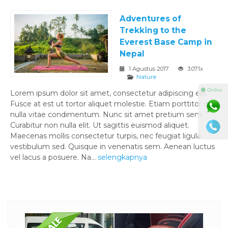
Adventures of
Trekking to the
Everest Base Camp in
Nepal
1 Agustus 2017
3.071x
Nature
⚫ Online
Lorem ipsum dolor sit amet, consectetur adipiscing elit.
Fusce at est ut tortor aliquet molestie. Etiam porttitor quis
nulla vitae condimentum. Nunc sit amet pretium sem.
Curabitur non nulla elit. Ut sagittis euismod aliquet.
Maecenas mollis consectetur turpis, nec feugiat ligula
vestibulum sed. Quisque in venenatis sem. Aenean luctus
vel lacus a posuere. Na...
selengkapnya