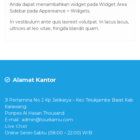
Anda dapat menambahkan widget pada Widget Area
Sidebar pada Appereance > Widgets.
In vestibulum ante quis laoreet volutpat. In lacus lacus,
ultrices at leo vitae, fringilla blandit quam.
Alamat Kantor
Jl Pertamina No 2 Kp Jatikarya – Kec Telukjambe Barat Kab
Karawang.
Ponpes Al Hasan Thousand
E-mail : admin@tourkamu.com
Live Chat
Online Senin-Sabtu (08:00 – 22:00) WIB